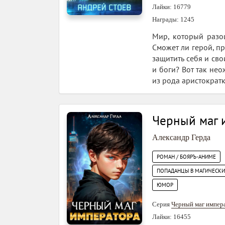
Лайки: 16779
Награды: 1245
Мир, который разо
Сможет ли герой, п
защитить себя и сво
и боги? Вот так не
из рода аристократк
Черный маг 
Александр Герда
РОМАН / БОЯРЪ-АНИМЕ
ПОПАДАНЦЫ В МАГИЧЕСК
ЮМОР
Серия
Черный маг импер
Лайки: 16455