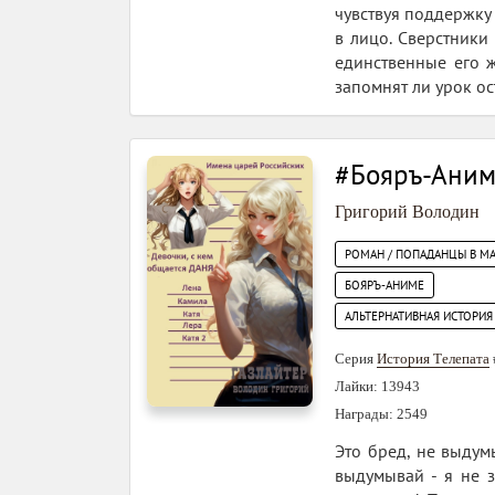
чувствуя поддержку 
в лицо. Сверстники 
единственные его ж
запомнят ли урок о
#Бояръ-Аниме
Григорий Володин
РОМАН / ПОПАДАНЦЫ В М
БОЯРЪ-АНИМЕ
АЛЬТЕРНАТИВНАЯ ИСТОРИЯ
Серия
История Телепата
Лайки: 13943
Награды: 2549
Это бред, не выдум
выдумывай - я не з