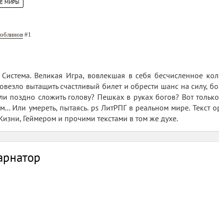
ИЕ МИРЫ
Гоблинов
#1
истема. Великая Игра, вовлекшая в себя бесчисленное кол
повезло вытащить счастливый билет и обрести шанс на силу, бо
и поздно сложить голову? Пешках в руках богов? Вот тольк
м... Или умереть, пытаясь. ps ЛитРПГ в реальном мире. Текс
изни, Геймером и прочими текстами в том же духе.
арнатор