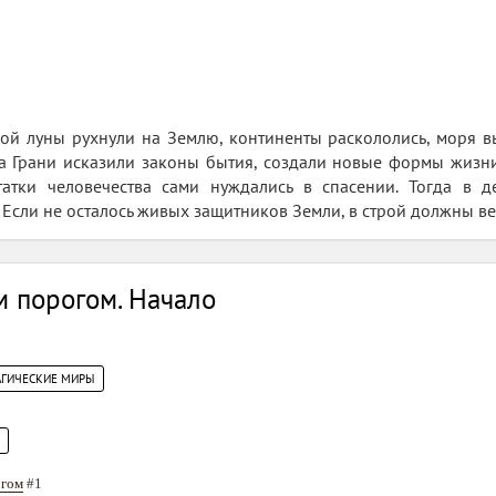
ой луны рухнули на Землю, континенты раскололись, моря вы
а Грани исказили законы бытия, создали новые формы жизни
татки человечества сами нуждались в спасении. Тогда в де
 Если не осталось живых защитников Земли, в строй должны ве
м порогом. Начало
АГИЧЕСКИЕ МИРЫ
огом
#1