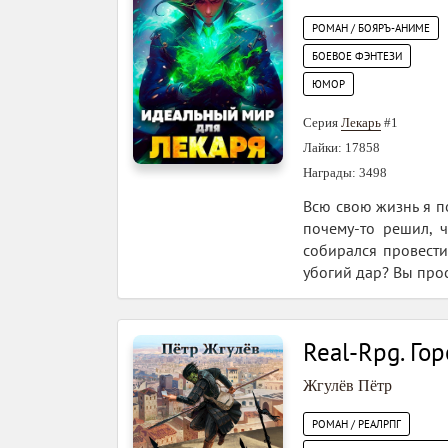
РОМАН / БОЯРЪ-АНИМЕ
БОЕВОЕ ФЭНТЕЗИ
ЮМОР
Серия
Лекарь
#1
Лайки: 17858
Награды: 3498
Всю свою жизнь я по
почему-то решил, 
собирался провести 
убогий дар? Вы прос
Real-Rpg. Го
Жгулёв Пётр
РОМАН / РЕАЛРПГ