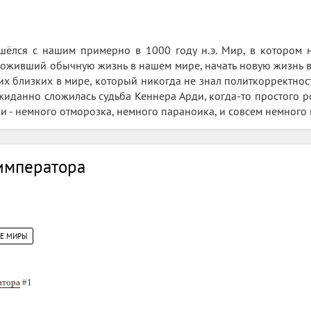
шёлся с нашим примерно в 1000 году н.э. Мир, в котором 
роживший обычную жизнь в нашем мире, начать новую жизнь в
их близких в мире, который никогда не знал политкорректност
ожиданно сложилась судьба Кеннера Арди, когда-то простого р
и - немного отморозка, немного параноика, и совсем немного 
императора
ИЕ МИРЫ
атора
#1