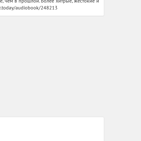
, чем в прошлой. Более хитрые, жестокие и
r.today/audiobook/248213