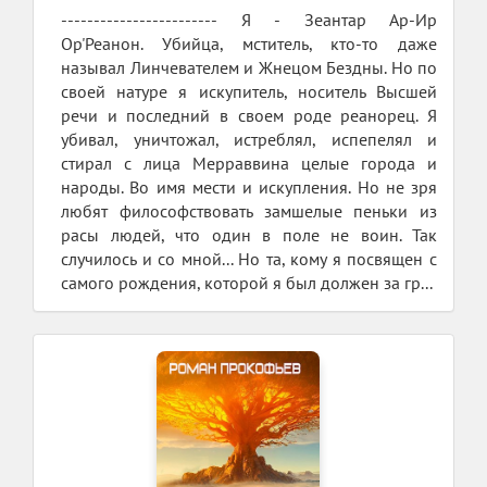
------------------------ Я - Зеантар Ар-Ир
Ор'Реанон. Убийца, мститель, кто-то даже
называл Линчевателем и Жнецом Бездны. Но по
своей натуре я искупитель, носитель Высшей
речи и последний в своем роде реанорец. Я
убивал, уничтожал, истреблял, испепелял и
стирал с лица Мерраввина целые города и
народы. Во имя мести и искупления. Но не зря
любят философствовать замшелые пеньки из
расы людей, что один в поле не воин. Так
случилось и со мной... Но та, кому я посвящен с
самого рождения, которой я был должен за гр...