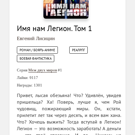
Имя нам Легион. Том 1
Евгений Лисицин
РОМАН / БОЯРЪ-АНИМЕ
РЕАЛРПГ
БОЕВАЯ ФАНТАСТИКА
Серия
Меж двух миров
#1
Лайки: 9117
Награды: 1301
Привет, лысая обезьяна! Что? Удивлён, увидев
пришельца? Ха! Поверь, лучше я, чем Рой
чудовищ, пожирающий миры. Он, кстати,
прилетит лет так через десять, и всем вам хана.
Что? Хочешь выжить? Тогда вступай в Легион!
Легион — это возможность заработать! А деньги
— это твоё спасение. И да... Никому не