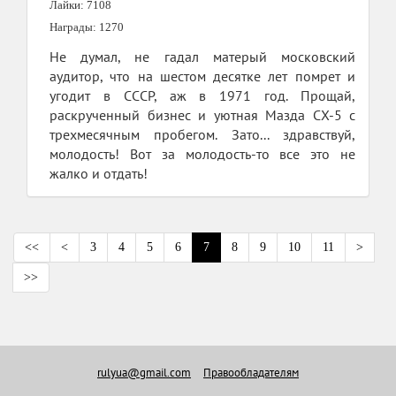
Лайки: 7108
Награды: 1270
Не думал, не гадал матерый московский
аудитор, что на шестом десятке лет помрет и
угодит в СССР, аж в 1971 год. Прощай,
раскрученный бизнес и уютная Мазда СХ-5 с
трехмесячным пробегом. Зато... здравствуй,
молодость! Вот за молодость-то все это не
жалко и отдать!
<<
<
3
4
5
6
7
8
9
10
11
>
>>
rulyua@gmail.com
Правообладателям