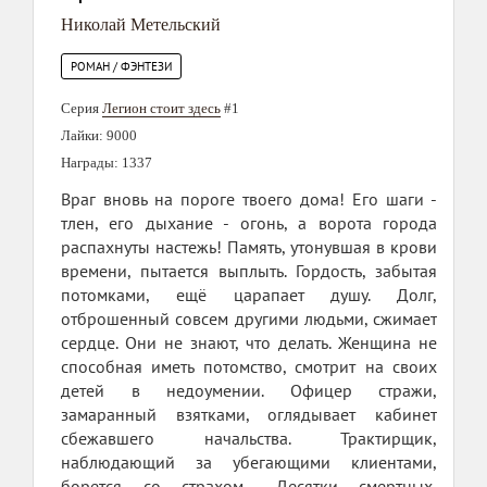
Николай Метельский
РОМАН / ФЭНТЕЗИ
Серия
Легион стоит здесь
#1
Лайки: 9000
Награды: 1337
Враг вновь на пороге твоего дома! Его шаги -
тлен, его дыхание - огонь, а ворота города
распахнуты настежь! Память, утонувшая в крови
времени, пытается выплыть. Гордость, забытая
потомками, ещё царапает душу. Долг,
отброшенный совсем другими людьми, сжимает
сердце. Они не знают, что делать. Женщина не
способная иметь потомство, смотрит на своих
детей в недоумении. Офицер стражи,
замаранный взятками, оглядывает кабинет
сбежавшего начальства. Трактирщик,
наблюдающий за убегающими клиентами,
борется со страхом... Десятки смертных,