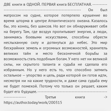
ДВЕ книги в ОДНОЙ. ПЕРВАЯ книга БЕСПЛАТНАЯ. ----------
---------------------------------------------------- Он был
матросом на судне, которое потерпело крушение во
время шторма в центре Атлантического океана. Казалось
бы, это конец, без шансов. Но вот он обнаруживает себя
на берегу. Там, где воздух пропитывает энергия, а люди,
занимаясь боевыми искусствами, способны обрести
неслыханную силу и дотянуться до небес. Это мир
бескрайних земель и огромных возможностей, хранитель
великих тайн и место бесконечной борьбы за
возможность стать подобным богам. У него нет ни великой
силы, ни скрытого таланта и судьба не сделала его
избранным. Но у него есть то, что способно затмить
остальное — упорство и цель, ради которой он готов идти,
несмотря ни на какие трудности, и даже сама судьба ему
не будет помехой. Потому что только он решает, каким
будет его будущее. -----------------------------------------------
--------------- Третья книга ->
https://author.today/work/200315