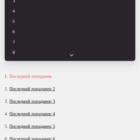
3
4
5
6
7
8
9
10
1.
Последний попаданец
11
2.
Последний попаданец 2
12
3.
Последний попаданец 3
13
4.
Последний попаданец 4
14
15
5.
Последний попаданец 5
16
6.
Последний попаданец 6