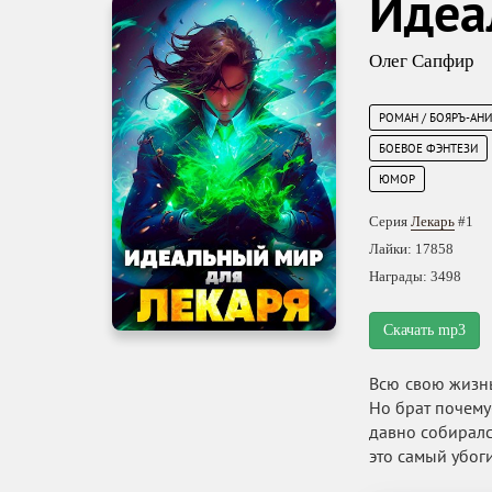
Идеа
Олег Сапфир
РОМАН / БОЯРЪ-АН
БОЕВОЕ ФЭНТЕЗИ
ЮМОР
Серия
Лекарь
#1
Лайки: 17858
Награды: 3498
Скачать mp3
Всю свою жизнь
Но брат почему-
давно собирался
это самый убоги