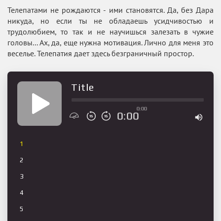
Телепатами не рождаются - ими становятся. Да, без Дара
никуда, но если ты не обладаешь усидчивостью и
трудолюбием, то так и не научишься залезать в чужие
головы... Ах, да, еще нужна мотивация. Лично для меня это
веселье. Телепатия дает здесь безграничный простор.
Title
0:00
0:00
1
2
3
4
5