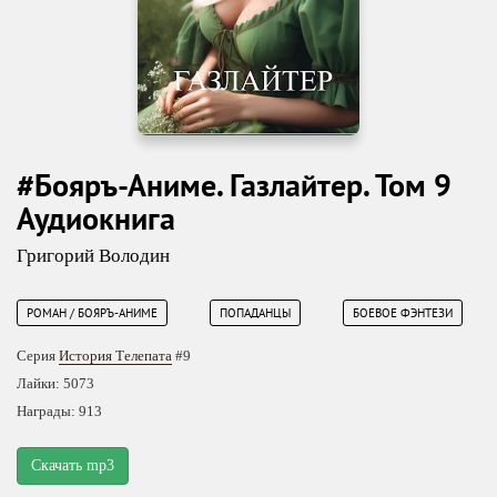
#Бояръ-Аниме. Газлайтер. Том 9
Аудиокнига
Григорий Володин
РОМАН / БОЯРЪ-АНИМЕ
ПОПАДАНЦЫ
БОЕВОЕ ФЭНТЕЗИ
Серия
История Телепата
#9
Лайки: 5073
Награды: 913
Скачать mp3