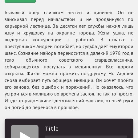
Бывалый опер слишком честен и циничен. Он не
заискивал перед начальством и не продвинулся по
карьерной лестнице. За десятки лет службы нажил лишь
язву и хрущовку на окраине города. Жена ушла, не
выдержав конкуренции с работой. В схватке с
преступником Андрей погибает, но судьба дает ему второй
шанс. Сознание майора переносится в далекий 1978 год в
тело обычного советского старшеклассника,
собирающегося поступать в мединститут. Все дороги
открыты. Жизнь можно прожить по-другому. Но Андрей
снова выбирает путь офицера милиции. Он хочет пройти
его заново, без ошибок и поражений. Но оказалось, что
устроиться в милицию во времена застоя, не так-то просто.
И где-то рядом живет десятилетний мальчик, от чьей руки
он погиб до переноса в прошлое.
Title