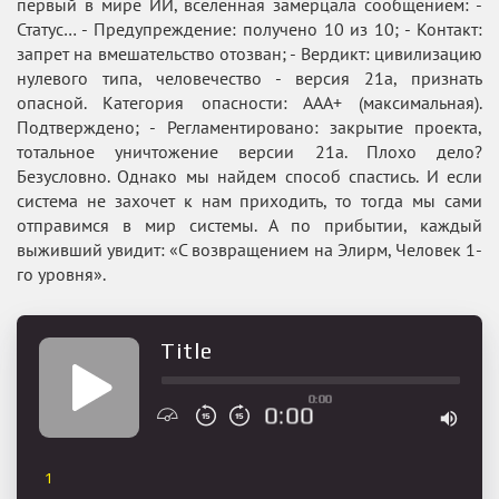
первый в мире ИИ, вселенная замерцала сообщением: -
Статус… - Предупреждение: получено 10 из 10; - Контакт:
запрет на вмешательство отозван; - Вердикт: цивилизацию
нулевого типа, человечество - версия 21а, признать
опасной. Категория опасности: ААА+ (максимальная).
Подтверждено; - Регламентировано: закрытие проекта,
тотальное уничтожение версии 21а. Плохо дело?
Безусловно. Однако мы найдем способ спастись. И если
система не захочет к нам приходить, то тогда мы сами
отправимся в мир системы. А по прибытии, каждый
выживший увидит: «С возвращением на Элирм, Человек 1-
го уровня».
Title
0:00
0:00
1