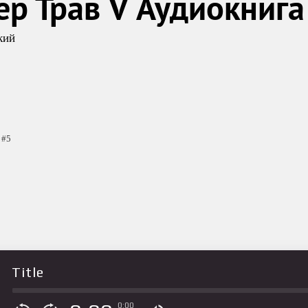
ер Трав V Аудиокнига
кий
#5
Title
0:00