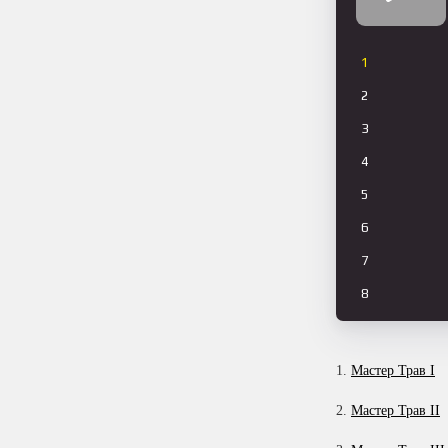
1
2
3
4
5
6
7
8
9
10
1.
Мастер Трав I
11
2.
Мастер Трав II
12