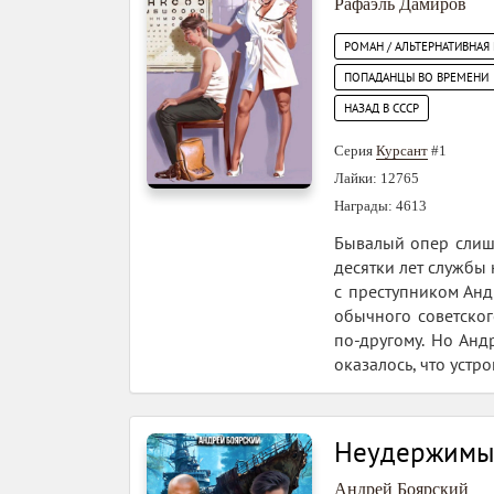
Рафаэль Дамиров
РОМАН / АЛЬТЕРНАТИВНАЯ
ПОПАДАНЦЫ ВО ВРЕМЕНИ
НАЗАД В СССР
Серия
Курсант
#1
Лайки: 12765
Награды: 4613
Бывалый опер слишк
десятки лет службы 
с преступником Анд
обычного советског
по-другому. Но Анд
оказалось, что устр
Неудержимый
Андрей Боярский