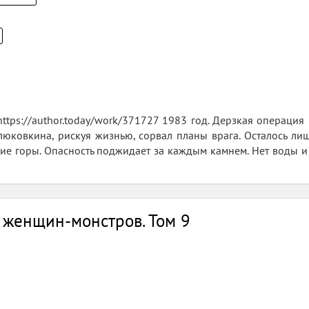
tps://author.today/work/371727 1983 год. Дерзкая операция п
юковкина, рискуя жизнью, сорвал планы врага. Осталось лиш
ие горы. Опасность поджидает за каждым камнем. Нет воды и с
 женщин-монстров. Том 9