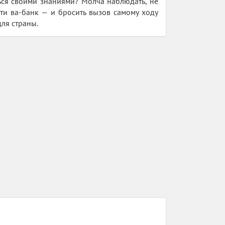
ться своими знаниями? Молча наблюдать, не
йти ва-банк — и бросить вызов самому ходу
для страны.