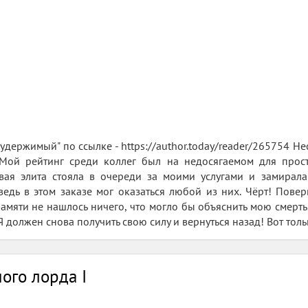
удержимый" по ссылке - https://author.today/reader/265754 Н
 Мой рейтинг среди коллег был на недосягаемом для прос
вая элита стояла в очереди за моими услугами и замирала 
ведь в этом заказе мог оказаться любой из них. Чёрт! Повери
амяти не нашлось ничего, что могло бы объяснить мою смерть
Я должен снова получить свою силу и вернуться назад! Вот толь
ого лорда I