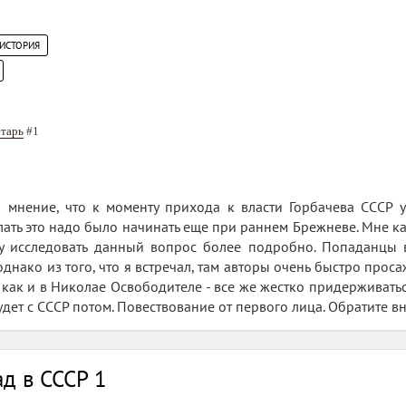
 ИСТОРИЯ
етарь
#1
 мнение, что к моменту прихода к власти Горбачева СССР 
ать это надо было начинать еще при раннем Брежневе. Мне ка
чу исследовать данный вопрос более подробно. Попаданцы в
днако из того, что я встречал, там авторы очень быстро прос
- как и в Николае Освободителе - все же жестко придерживать
удет с СССР потом. Повествование от первого лица. Обратите вни
ад в СССР 1