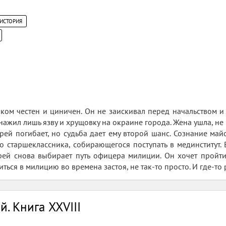
 ИСТОРИЯ
ом честен и циничен. Он не заискивал перед начальством и 
нажил лишь язву и хрущовку на окраине города. Жена ушла, не
рей погибает, но судьба дает ему второй шанс. Сознание май
о старшеклассника, собирающегося поступать в мединститут.
рей снова выбирает путь офицера милиции. Он хочет пройт
оиться в милицию во времена застоя, не так-то просто. И где-то
. Книга XXVIII