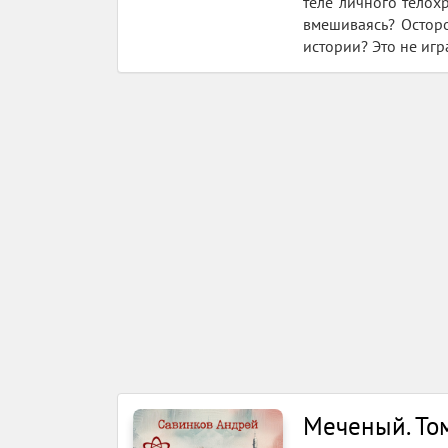
теле личного телох
вмешиваясь? Осторо
истории? Это не игра
Меченый. Том