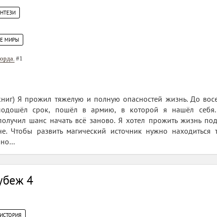
ЭНТЕЗИ
ИЕ МИРЫ
орда.
#1
книг) Я прожил тяжелую и полную опасностей жизнь. До вос
подошёл срок, пошёл в армию, в которой я нашёл себя
олучил шанс начать всё заново. Я хотел прожить жизнь по
че. Чтобы развить магический источник нужно находиться т
, но…
убеж 4
 ИСТОРИЯ