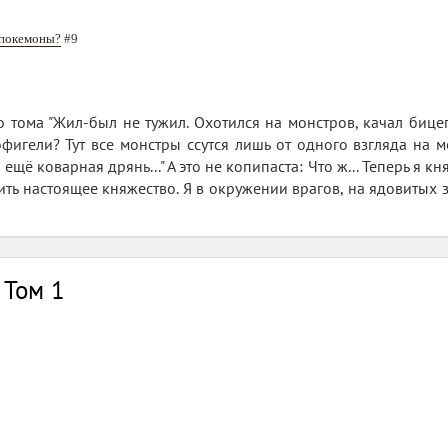
 покемоны?
#9
 тома "Жил-был не тужил. Охотился на монстров, качал бицеп
фигели? Тут все монстры ссутся лишь от одного взгляда на ме
 ещё коварная дрянь..." А это не копипаста: Что ж... Теперь я 
ть настоящее княжество. Я в окружении врагов, на ядовитых 
 Том 1